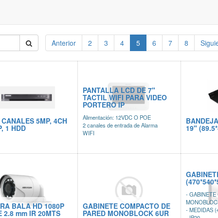
Anterior
2
3
4
5
6
7
8
Sigui
PANTALLA LCD DE 7"
TACTIL WIFI PARA VIDEO
PORTERO IP
Alimentación: 12VDC O POE
 CANALES 5MP, 4CH
BANDEJA
2 canales de entrada de Alarma
P, 1 HDD
19" (89.
WIFI
GABINET
(470*540*
- GABINETE
MONOBLOC
RA BALA HD 1080P
GABINETE COMPACTO DE
- MEDIDAS (
 2.8 mm IR 20MTS
PARED MONOBLOCK 6UR
- IP20