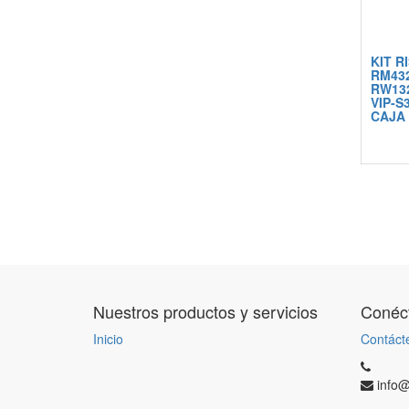
KIT R
RM432
RW132
VIP-S
CAJA
Nuestros productos y servicios
Conéct
Inicio
Contáct
info@