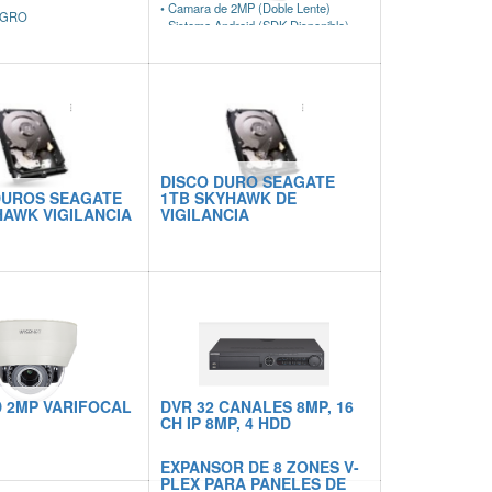
• Camara de 2MP (Doble Lente)
EGRO
• Sistema Android (SDK Disponible)
• Doble cámara de reconocimiento
Visible Light
• Sensor de iluminación (detección
con poca luz)
• Capacidad de 10,000 rostros.
• Módulo de Huella y Tarjeta
(Opcional)
• Ideal para montaje en pared o en
DISCO DURO SEAGATE
barrera (FaceDepot7B[CH])
DUROS SEAGATE
1TB SKYHAWK DE
HAWK VIGILANCIA
VIGILANCIA
 2MP VARIFOCAL
DVR 32 CANALES 8MP, 16
CH IP 8MP, 4 HDD
EXPANSOR DE 8 ZONES V-
PLEX PARA PANELES DE