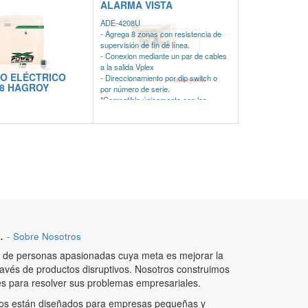
ALARMA VISTA
ADE-4208U
- Agrega 8 zonas con resistencia de
supervisión de fin de línea.
- Conexion mediante un par de cables
a la salida Vplex
CO ELÉCTRICO
- Direccionamiento por dip switch o
8 HAGROY
por número de serie.
*Compatible únicamente con los
paneles que utilizan tecnología Vplex.
.
-
Sobre Nosotros
de personas apasionadas cuya meta es mejorar la
ravés de productos disruptivos. Nosotros construimos
es para resolver sus problemas empresariales.
os están diseñados para empresas pequeñas y