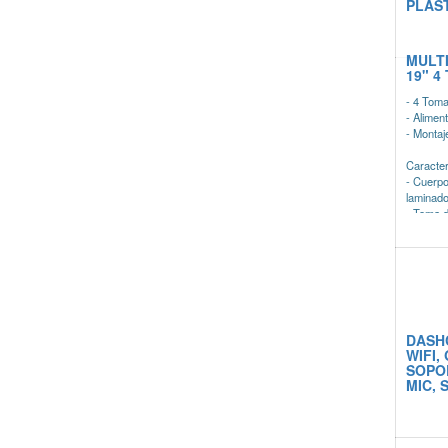
PLAS
MULT
19" 4
- 4 Toma
- Alimen
- Montaj
Caracter
- Cuerpo
laminado
- Toma d
15R).
DASHC
WIFI,
SOPO
MIC, 