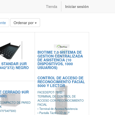
Tienda
Iniciar sesión
ente
Ordenar por
BIOTIME 7.0 SISTEMA DE
GESTION CENTRALIZADA
DE ASISTENCIA (10
 STANDAR 2UR
DISPOSITIVOS, 1000
5*442*372) NEGRO
USUARIOS)
CONTROL DE ACCESO DE
RECONOCIMIENTO FACIAL
5000 Y LECTOR
E CERRADO 9UR
FACEDEPOT-7B/ID
500)
TERMINAL DE CONTROL DE
ACCESO CON RECONOCIMIENTO
 COMPACTO DE PARED
FACIAL
K
• Terminal de Acceso/Asistencia
470*540*500)
• Pantalla Táctil LCD de 7”