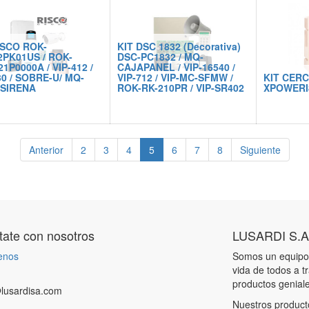
- Puede leer hasta 10 credenciales
por segundo
- LED RGB usado para indicación
operacional
ISCO ROK-
KIT DSC 1832 (Decorativa)
PK01US / ROK-
DSC-PC1832 / MQ-
1P0000A / VIP-412 /
CAJAPANEL / VIP-16540 /
30 / SOBRE-U/ MQ-
VIP-712 / VIP-MC-SFMW /
KIT CER
 SIRENA
ROK-RK-210PR / VIP-SR402
XPOWERI
Anterior
2
3
4
5
6
7
8
Siguiente
ate con nosotros
LUSARDI S.A
enos
Somos un equipo 
vida de todos a t
productos genial
lusardisa.com
Nuestros product