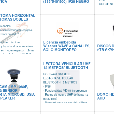
TICA
(335*540*500) IP20 NEGRO
- COLOR N
ITOMA HORIZONTAL
 TOMAS DOBLES
s dobles
tación eléctrica de equipos.
e horizontal de 1 UR.
Licencia embebida
ísticas Técnicas:
Wisenet WAVE 4 CANALES,
DISCOS 
 y tapa fabricado en acero
SOLO MONITOREO
2TB SKY
 en frío, en espesor 1.2mm
oble polarizada (NEMA 5-
LECTORA VEHICULAR UHF
12 METROS/ BLUETOOTH
ROSS-AY-U920BTUS
LECTORA VEHICULAR
BLUETOOTH 12 METROS
AM 2MP 1080P,
- IP65
 G SENSOR,
- Funcionalidad MD-81 incorporada
RTA MICROSD, USB,
DOMO HD
- Rango de lectura UHF de hasta 12
SPEAKER
AHD
m (39 pies)
- Bluetooth para las app del teléfono
inteligente Rosslare BLE-ID para
Android y iOS