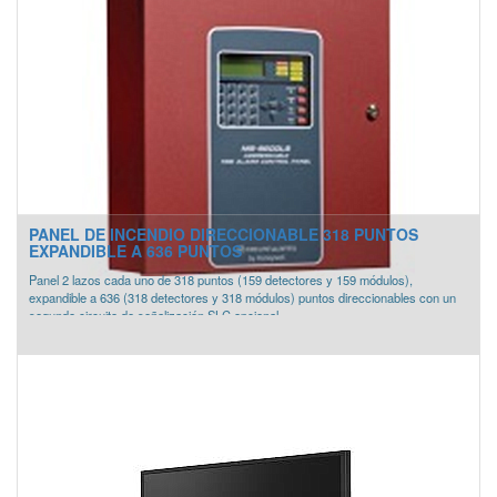
PANEL DE INCENDIO DIRECCIONABLE 318 PUNTOS
EXPANDIBLE A 636 PUNTOS
Panel 2 lazos cada uno de 318 puntos (159 detectores y 159 módulos),
expandible a 636 (318 detectores y 318 módulos) puntos direccionables con un
segundo circuito de señalización SLC opcional.
*NO INCLUYE COMUNICADOR DACT-UD2
*COMPATIBLE CON EQUIPOS FIRE-LITE