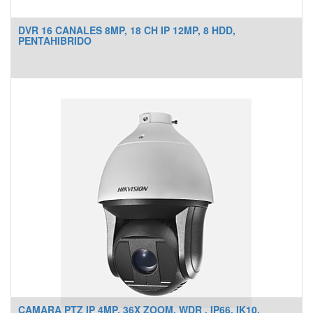
DVR 16 CANALES 8MP, 18 CH IP 12MP, 8 HDD,
PENTAHIBRIDO
CAMARA PTZ IP 4MP, 36X ZOOM, WDR , IP66. IK10,