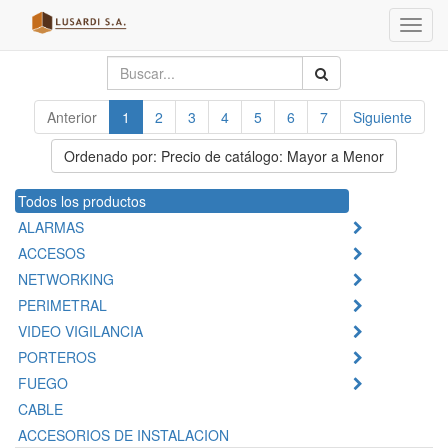
Menú
de
Naveg
Anterior
1
2
3
4
5
6
7
Siguiente
Ordenado por: Precio de catálogo: Mayor a Menor
Todos los productos
ALARMAS
ACCESOS
NETWORKING
PERIMETRAL
VIDEO VIGILANCIA
PORTEROS
FUEGO
CABLE
ACCESORIOS DE INSTALACION