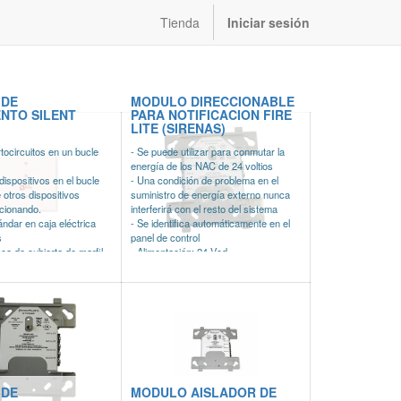
Tienda
Iniciar sesión
 DE
MODULO DIRECCIONABLE
ENTO SILENT
PARA NOTIFICACION FIRE
LITE (SIRENAS)
rtocircuitos en un bucle
- Se puede utilizar para conmutar la
energía de los NAC de 24 voltios
dispositivos en el bucle
- Una condición de problema en el
otros dispositivos
suministro de energía externo nunca
cionando.
interferirá con el resto del sistema
ándar en caja eléctrica
- Se identifica automáticamente en el
s
panel de control
aca de cubierta de marfil
- Alimentación: 24 Vcd
sar en configuraciones
- Capacidad máxima de carga de
tilo 7 (Clase A) y Estilo
hasta 3-amp
 listado
- Consumo: 6.5 mA
- Dimensiones: 114 x 101 x 31 mm
 DE
MODULO AISLADOR DE