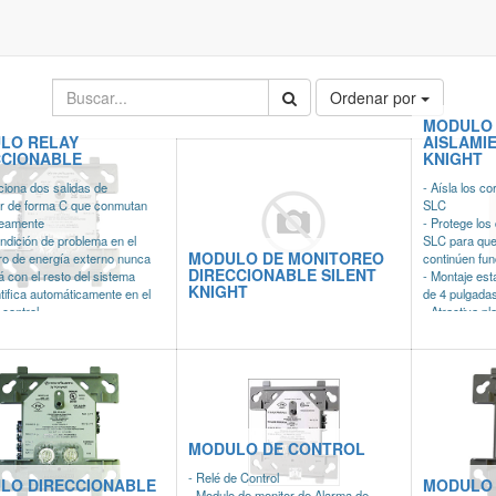
Ordenar por
MODULO
LO RELAY
AISLAMI
CCIONABLE
KNIGHT
ciona dos salidas de
- Aísla los co
r de forma C que conmutan
SLC
neamente
- Protege los 
ndición de problema en el
SLC para que 
MODULO DE MONITOREO
ro de energía externo nunca
continúen fun
DIRECCIONABLE SILENT
rá con el resto del sistema
- Montaje est
KNIGHT
ntifica automáticamente en el
de 4 pulgada
 control
- Atractiva pl
tación: 24 Vcd
- Se puede u
mo: 6.5 mA
de cableado Es
iones: 114 x 101 x 31 mm
4 (Clase B)UL
MODULO DE CONTROL
- Relé de Control
LO DIRECCIONABLE
MODULO
- Modulo de monitor de Alarma de