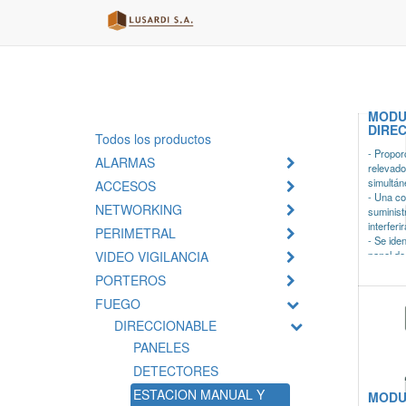
MODU
DIRE
Todos los productos
- Propor
ALARMAS
relevado
simultá
ACCESOS
- Una co
NETWORKING
suminist
interferi
PERIMETRAL
- Se ide
VIDEO VIGILANCIA
panel de
- Alimen
PORTEROS
- Consu
- Dimens
FUEGO
DIRECCIONABLE
PANELES
DETECTORES
ESTACION MANUAL Y
MODU