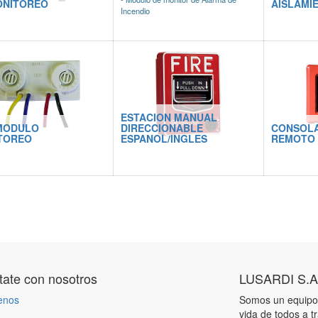
ONITOREO
AISLAMI
Incendio
ESTACION MANUAL
 MODULO
DIRECCIONABLE
CONSOLA
TOREO
ESPANOL/INGLES
REMOTO 
ate con nosotros
LUSARDI S.A
enos
Somos un equipo 
vida de todos a t