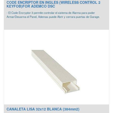
CODE ENCRIPTOR EN INGLES (WIRELESS CONTROL 2
KEYFOB)FOR ADEMCO DSC
- El Code Encryptor 3 permite controlar el sistema de Alarma para poder
Armar/Desarma el Panel, Ademas puede Abrir y cerrara puertas de Garage.
El Kit Incluye:
- Receptor de 433MHz.
- 2 Controles remotos CEREMLXB de 4 Botones.
- Led Indicador de estatus.
Características:
- Alimentacion de 12VCD.
- Dos Salidas de Contacto Seco
- Acepta 7 Controles tipo llavero CEREMLXB
- Salida 3 Relay(N/A, Com) hasta 10A- Accion Momentanea
- Salida 4 Relay tipo C (Com, N/A, N/C) hasta 5 A- Accion Momentanea-Led
Indicador del Estado del Sistema.
-Frecuencia 433Mhz.
-Consumo de Corriente:
Este equipo es compatible con los siguientes panes de Alarma:
Honeywell, DSC, GE- Caddex, Napco
CANALETA LISA 32x12 BLANCA (384mm2)