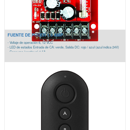
corta la fuente principal
FUENTE DE PODER 1.5 AMP
- Voltaje de operación 6, 12 VCC
- LED de estados Entrada de CA: verde, Salida DC: rojo / azul (azul indica 24V)
- Consumo (continua) 1.5A
- Consumo de corriente (max) 2.0A
- Salida de corriente 6V = 100mA, 12V = 220mA
- Fusible Principal 3A
- Corte de batería baja Cuando el voltaje de la batería es <20 % De la tensión de
salida ajustada
- Dimensiones 2-1/8" x 2-3/4" x 1-3/16" (54 x 70 x 30 mm)
- Temperatura de funcionamiento -4°~149° F (-20°~65° C)
- Interruptor selectivo salida voltaje CC
- Voltaje de salida regulado y filtrado
- Protección de corto circuito con batería integrada
- Protección térmica y compensación
- Recarga automática de baterías de respaldo integrada
- Interruptor de cambio automático para la batería de respaldo si se pierde o
corta la fuente principal