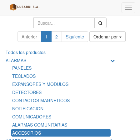
Menú
de
Naveg
Anterior
1
2
Siguiente
Ordenar por
Todos los productos
ALARMAS
PANELES
TECLADOS
EXPANSORES Y MODULOS
DETECTORES
CONTACTOS MAGNETICOS
NOTIFICACION
COMUNICADORES
ALARMAS COMUNITARIAS
ACCESORIOS