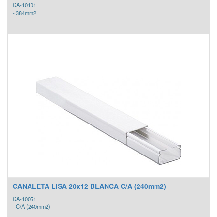
CA-10101
- 384mm2
CANALETA LISA 20x12 BLANCA C/A (240mm2)
CA-10051
- C/A (240mm2)