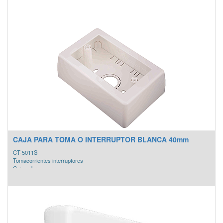
CAJA PARA TOMA O INTERRUPTOR BLANCA 40mm
CT-5011S
Tomacorrientes interruptores
Caja sobreponer
COLOR: Blanco