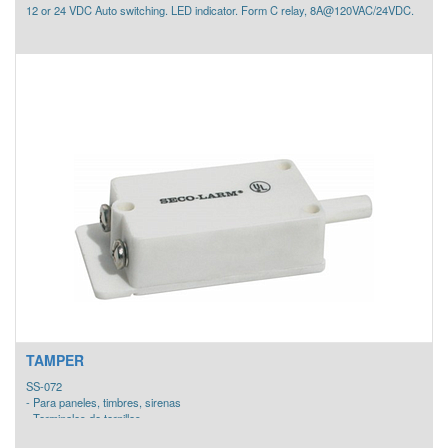
12 or 24 VDC Auto switching. LED indicator. Form C relay, 8A@120VAC/24VDC.
TAMPER
SS-072
- Para paneles, timbres, sirenas
- Terminales de tornillos
- Enlistado por U.L.