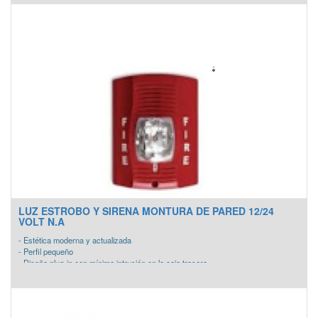
- Contactos de plata chapado en asegurar un funcionamiento fiable a largo plazo
- Disponible en color blanco. Alta-impacto caja de blanco de plastico
LUZ ESTROBO Y SIRENA MONTURA DE PARED 12/24
VOLT N.A
- Estética moderna y actualizada
- Perfil pequeño
- Diseño plug-in con mínima intrusión en la caja trasera
- Construcción resistente a las manipulaciones
- Selección automática de la operación de 12 ó 24 voltios a 15 y 30 candelas
- Ajustes de candela seleccionables en campo
- Sirena de 88+ dBA a 16 voltios