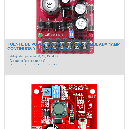
- Protección de corto circuito con batería integrada
- Protección térmica y compensación
- Recarga automática de baterías de respaldo integrada
- Interruptor de cambio automático para la batería de respaldo si se pierde o
corta la fuente principal
FUENTE DE PODER 5 AMP 6/12/24 VDC REGULADA 4AMP
CONTINUOS Y 5 AMPERIOS PEAK.
- Voltaje de operación 6, 12, 24 VCC
- Consumo (continua) 4.0A
- Consumo de corriente (max) 5.0A
- Salida de corriente 6V = 100mA, 12V = 220mA, 24V = 450mA
- Fusible Principal 5 Amp
- Corte de batería baja Cuando el voltaje de la batería es <20 % De la tensión de
salida ajustada
- Dimensiones 3-3/4" x 2-7/8" x 1-9/16" (95 x 73 x 40 mm)
- LED de estados Entrada de CA: verde, Salida DC: rojo / azul (azul indica 24V)
- Temperatura de funcionamiento -4°~149° F (-20°~65° C)
- Interruptor selectivo salida voltaje CC
- Voltaje de salida regulado y filtrado
- Protección de corto circuito con batería integrada
- Protección térmica y compensación
- Recarga automática de baterías de respaldo integrada
- Interruptor de cambio automático para la batería de respaldo si se pierde o