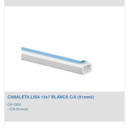
CANALETA LISA 13x7 BLANCA C/A (91mm2)
CA-10031
- C/A (91mm2)