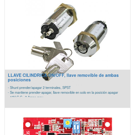
- Interruptor giratorio para el tono de la sirena y dos selecciones del volumen
- Placa de montaje para todas las unidades de pared estándar y compacta
- El muelle de cortocircuito de la placa de montaje comprueba la continuidad del
cableado antes de la instalación del dispositivo
- Compatible con la línea SpectrAlert y SpectAlert Advance Devices
- Compatible con el módulo de sincronización MDL3
LLAVE CILINDRICA ON/OFF, llave removible de ambas
posiciones
- Shunt prender/apagar 2 terminales, SPST
- Se mantiene prender-apagar, llave removible en solo en la posición apagar
- 12V C.C., 2 Amps max