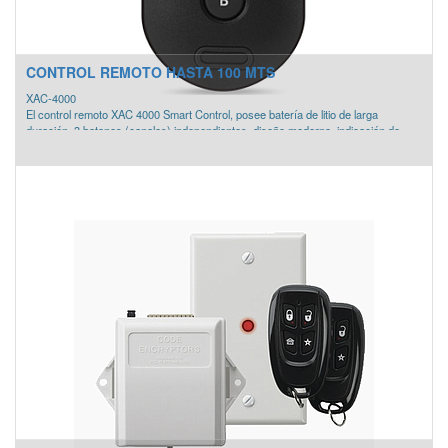
CONTROL REMOTO HASTA 100 MTS
XAC-4000
El control remoto XAC 4000 Smart Control, posee batería de litio de larga
duración, 3 botones (canales) independientes, diseño moderno, indicación de
poca carga de batería en el propio control y antibloqueo de teclas. Acompaña
cable y clip. Disponible en los colores azul, negro y rosado.
» Frecuencia de operación 433,92 Mhz con resonador SAW (no pierde la
calibración)
» Modulación OOK/FSK
» Diseño diferenciado
» Batería de litio de larga duración
» Indicación poca carga de batería en el propio control
» Antibloqueo de teclas
» Acompaña cable y clip