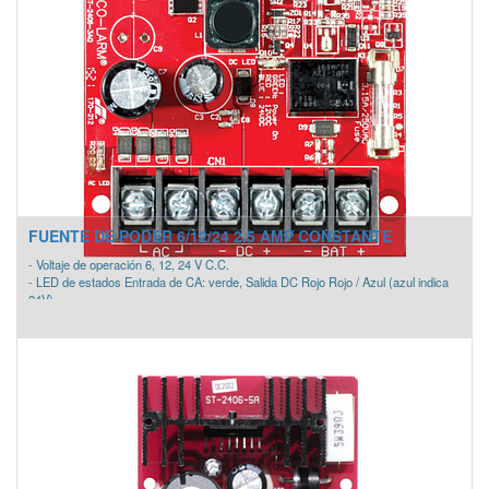
FUENTE DE PODER 6/12/24 2.5 AMP CONSTANTE
- Voltaje de operación 6, 12, 24 V C.C.
- LED de estados Entrada de CA: verde, Salida DC Rojo Rojo / Azul (azul indica
24V)
- Consumo (continua) 2.5A
- Consumo de corriente (max) 3.0A
- Salida de corriente 6V = 100mA, 12V = 220mA, 24V = 450mA
- Fusible Principal 5 Amp
- Corte de batería baja Cuando el voltaje de la batería es <20 % De la tensión de
salida ajustada
- Temperatura de operación -4°~149° F (-20°~65° C)
- Dimensiones 2-7/8"x2-1/4"x1-3/8" (73x73x35mm)
- Interruptor selectivo salida voltaje CC
- Voltaje de salida regulado y filtrado