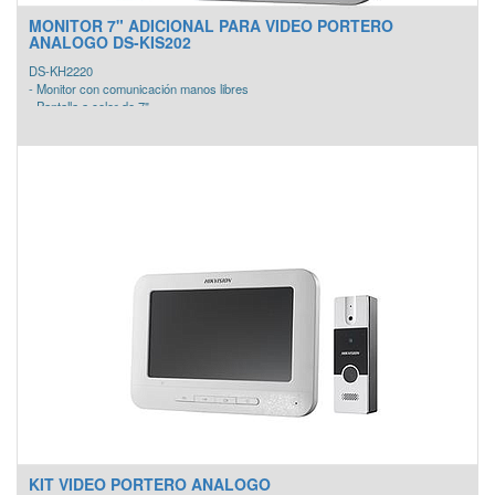
MONITOR 7" ADICIONAL PARA VIDEO PORTERO
ANALOGO DS-KIS202
DS-KH2220
- Monitor con comunicación manos libres
- Pantalla a color de 7"
- Resolución: 800 x 400
- Soporta el monitoreo de frente de calle además de una cámara análoga
adicional
- Apertura desde monitor
- Fácil instalación a 4 hilos
KIT VIDEO PORTERO ANALOGO