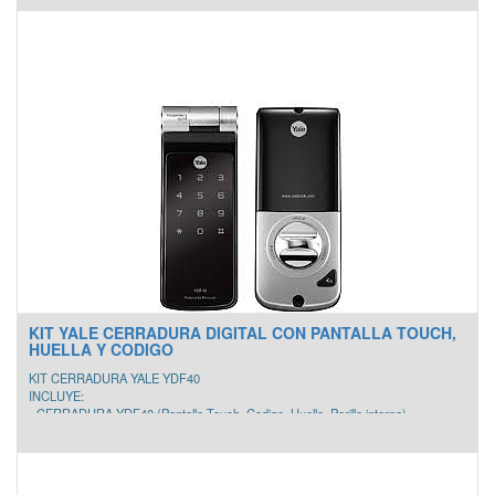
lados)
- MODULO HUB
- MODULO ZBEE
CARACTERISTICAS
• Apertura con codigo y llave mecánica
• Registra hasta 25 usuarios
• Cierre automático o manual
• Sistema antipánico, permite la salida con un simple giro en la cerradura
• Grosor de la puerta: 35 a 45 mm
KIT YALE CERRADURA DIGITAL CON PANTALLA TOUCH,
HUELLA Y CODIGO
KIT CERRADURA YALE YDF40
INCLUYE:
- CERRADURA YDF40 (Pantalla Touch, Codigo, Huella, Perilla interna)
- MODULO HUB
- MODULO ZBEE
CARACTERISTICAS