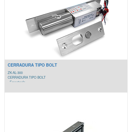
3. Modo de privacidad para todos los códigos
4. Este Smart Lock elegirá hablar en tres idiomas, Inglés, francés y español.
5. Cierre automatico luego de 30 segundos
6. Espesor de puerta 40mm a 50mm
7. Para uso en puertas de madera o metal
CERRADURA TIPO BOLT
ZK-AL-300
CERRADURA TIPO BOLT
- Empotrado
- Encendido para bloquear, inducción magnética, con pantalla LED de estado de
bloqueo
- Función de retardo de doble corriente 0/3/6/9 segundos
- Todo tipo de puertas con marco y puertas de apertura de 90/180 grados.
- Fuerza de retención: 1000 kg.
- Peso: 0.77 kg.
- Tamaño 200 x 35 x 38 mm.