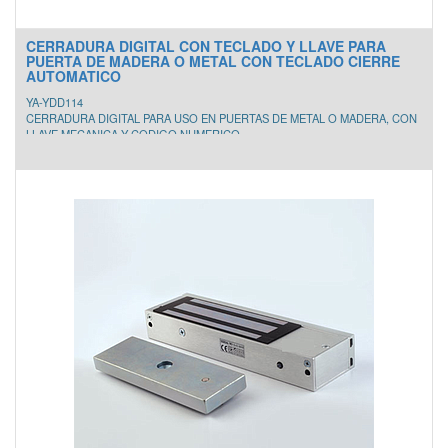
CERRADURA DIGITAL CON TECLADO Y LLAVE PARA
PUERTA DE MADERA O METAL CON TECLADO CIERRE
AUTOMATICO
YA-YDD114
CERRADURA DIGITAL PARA USO EN PUERTAS DE METAL O MADERA, CON
LLAVE MECANICA Y CODIGO NUMERICO
- 10 códigos de usuario
- Teclado iluminado
- Alarma de batería baja
- Cierre automático
- Para puertas de 30 mm a 45 mm
- Backset ajustable: 60 mm o 70 mm
- Acabado en níquel satinado
- 4 baterías AA