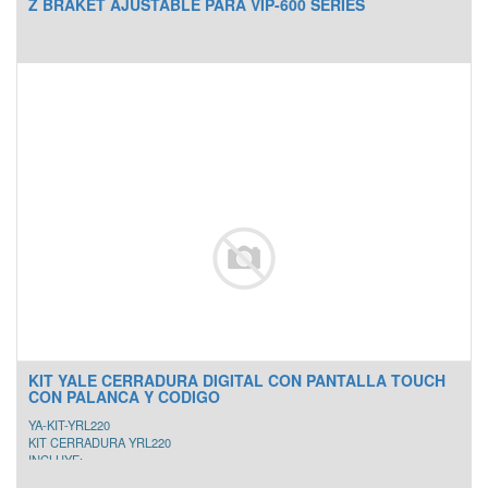
Z BRAKET AJUSTABLE PARA VIP-600 SERIES
KIT YALE CERRADURA DIGITAL CON PANTALLA TOUCH
CON PALANCA Y CODIGO
YA-KIT-YRL220
KIT CERRADURA YRL220
INCLUYE:
- CERRADURA YRL220 (Pantalla Touch, Codigo, Llave, Palanca en ambos