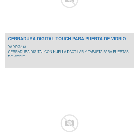
CERRADURA DIGITAL TOUCH PARA PUERTA DE VIDRIO
YA-YDG313
CERRADURA DIGITAL CON HUELLA DACTILAR Y TARJETA PARA PUERTAS
DE VIDRIO
- Material contra fuego y alarma contra incendios.
- Seguro interno reforzado.
- Bloqueo automático.
- Alarma de batería y alimentación de emergencia.
- Resistente a descargas eléctricas.
- Utiliza 4 baterías AA.
- Hasta 40 tarjetas (4 incluidas).
- No requiere perforaciones.
- Para puertas de vidrio