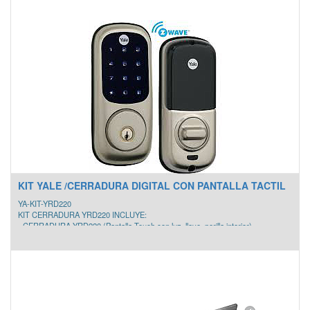
- Hasta 20 huellas dactilares
- Capacidad para 30 códigos de usuario
- Menú guiado por voz
- Uso para interiores
- Bloqueo automático con opción de cierre manual
- Alarma por intrusión, daño o bateria baja
- Puerto de batería de emergencia
- Grosor de puerta: 30 a 57mm
- Backset ajustable de 60 o 70mm
KIT YALE /CERRADURA DIGITAL CON PANTALLA TACTIL
YA-KIT-YRD220
KIT CERRADURA YRD220 INCLUYE:
- CERRADURA YRD220 (Pantalla Touch con luz, llave, perilla interior)
- MODULO HUB
- MODULO ZBEE PARA HACERLA INALAMBRICA
CARACTERISTICAS
1. Permite hasta 25 usuarios.
2. Función de auto re-lock puede ser activada o desactivada en el toque de un
botón