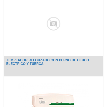
- Ajuste fino por tensión
- Función tamper (violación)
TEMPLADOR REFORZADO CON PERNO DE CERCO
ELECTRICO Y TUERCA