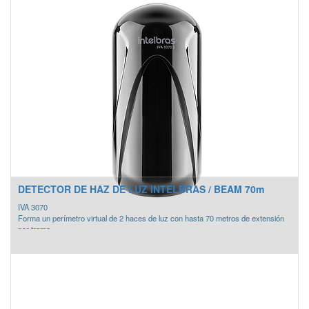
- Distancia de 110m entre transmisor y receptor
- Protección UV
- Tensión de alimentación 12 - 24 VDC
- Ajuste por mira
- Ajuste fino por tensión
- Función tamper (violación)
DETECTOR DE HAZ DE LUZ INTELBRAS / BEAM 70m
IVA 3070
Forma un perímetro virtual de 2 haces de luz con hasta 70 metros de extensión
por tramo.
- Cuando los dos haces de luz se interrumpen, el sensor IVA informa
automáticamente a la central de alarma.
Haz de luz doble
- Distancia de 70m entre transmisor y receptor
- Protección UV
- Tensión de alimentación 12 - 24 VDC
- Ajuste por mira