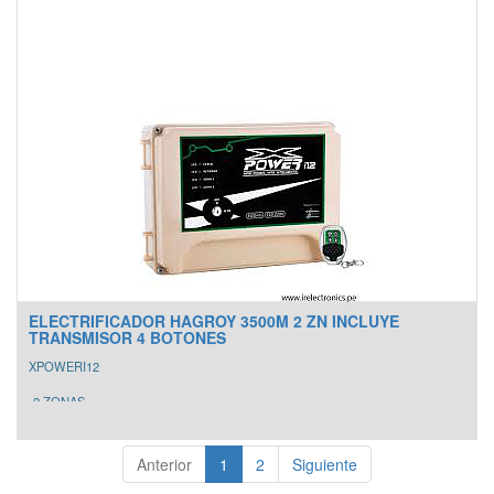
- Salida pgm.
- Incluye Pulsador inalámbrico de 100m.
ELECTRIFICADOR HAGROY 3500M 2 ZN INCLUYE
TRANSMISOR 4 BOTONES
XPOWERI12
-2 ZONAS
-3500 METROS LINEALES
-RF INCORPORADO
-TRANSMISOR 4 BOTONES PGM INCORPORADO
Anterior
1
2
Siguiente