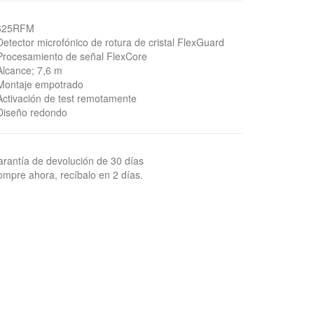
625RFM
Detector microfónico de rotura de cristal FlexGuard
Procesamiento de señal FlexCore
Alcance; 7,6 m
Montaje empotrado
Activación de test remotamente
Diseño redondo
rantía de devolución de 30 días
mpre ahora, recíbalo en 2 días.