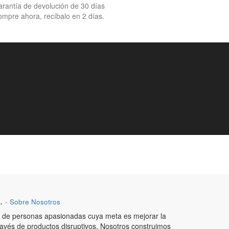
rantía de devolución de 30 días
mpre ahora, recíbalo en 2 días.
.
-
Sobre Nosotros
de personas apasionadas cuya meta es mejorar la
ravés de productos disruptivos. Nosotros construimos