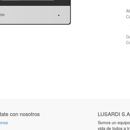
A
C
Ga
Co
ate con nosotros
LUSARDI S.A
enos
Somos un equipo 
vida de todos a t