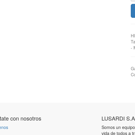
H
T
- 
Ga
Co
ate con nosotros
LUSARDI S.A
enos
Somos un equipo 
vida de todos a t